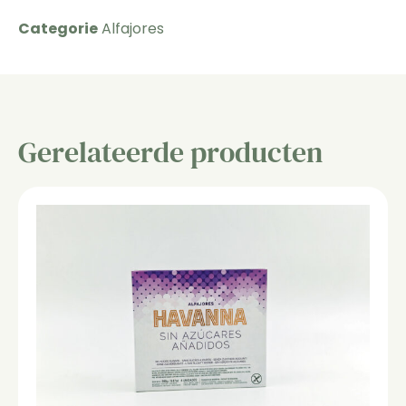
Categorie
Alfajores
Gerelateerde producten