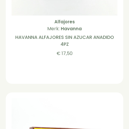
Alfajores
Merk:
Havanna
HAVANNA ALFAJORES SIN AZUCAR ANADIDO
4PZ
€
17,50