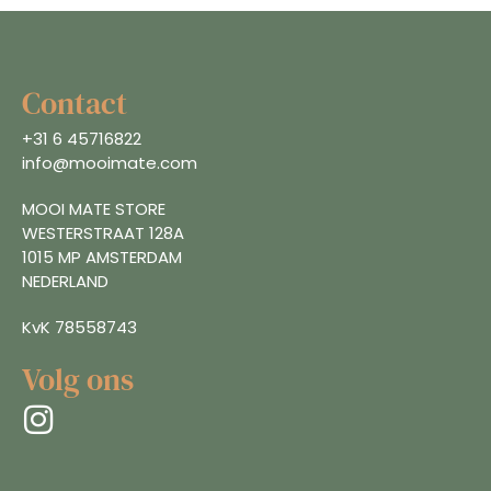
Contact
+31 6 45716822
info@mooimate.com
MOOI MATE STORE
WESTERSTRAAT 128A
1015 MP AMSTERDAM
NEDERLAND
KvK 78558743
Volg ons