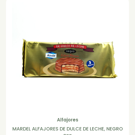
Alfajores
MARDEL ALFAJORES DE DULCE DE LECHE, NEGRO