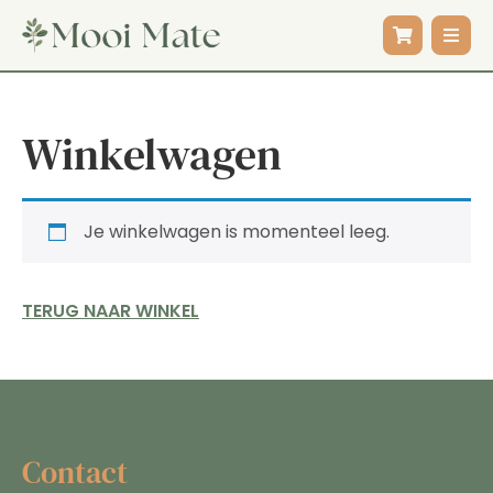
Winkelwagen
Je winkelwagen is momenteel leeg.
TERUG NAAR WINKEL
Contact