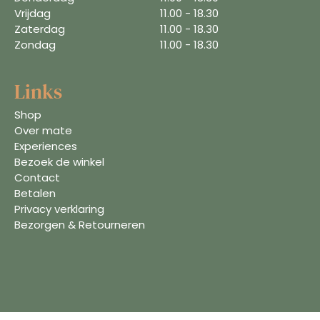
Vrijdag
11.00 - 18.30
Zaterdag
11.00 - 18.30
Zondag
11.00 - 18.30
Links
Shop
Over mate
Experiences
Bezoek de winkel
Contact
Betalen
Privacy verklaring
Bezorgen & Retourneren