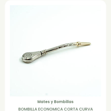
Mates y Bombillas
BOMBILLA ECONOMICA CORTA CURVA