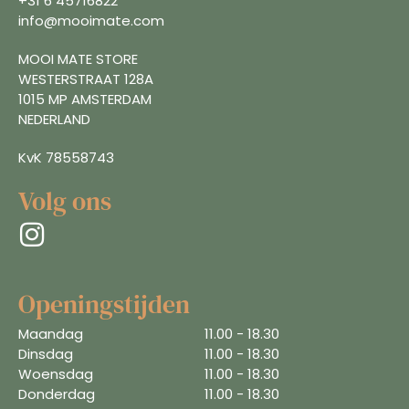
+31 6 45716822
info@mooimate.com
MOOI MATE STORE
WESTERSTRAAT 128A
1015 MP AMSTERDAM
NEDERLAND
KvK 78558743
Volg ons
Openingstijden
Maandag
11.00 - 18.30
Dinsdag
11.00 - 18.30
Woensdag
11.00 - 18.30
Donderdag
11.00 - 18.30