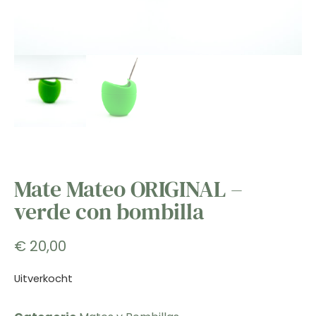
Mate Mateo ORIGINAL –
verde con bombilla
€
20,00
Uitverkocht