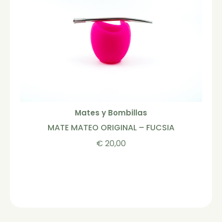
Mates y Bombillas
MATE MATEO ORIGINAL – FUCSIA
€
20,00