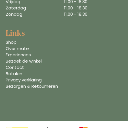
Vrijdag
11.00 - 18.30
Zaterdag
11.00 - 18.30
Zondag
11.00 - 18.30
Links
Shop
Over mate
Experiences
Bezoek de winkel
Contact
Betalen
Privacy verklaring
Bezorgen & Retourneren