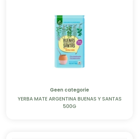
Geen categorie
YERBA MATE ARGENTINA BUENAS Y SANTAS
500G